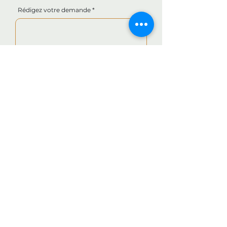
Rédigez votre demande
Envoyer
280 Rue Pen ar Bed,
29790 Confort-Meilars, France
meubles-pellay@orange.fr
0298745254
© 2024 par Meubles Pellay.