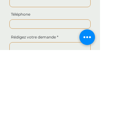
Téléphone
Rédigez votre demande
Envoyer
280 Rue Pen ar Bed,
29790 Confort-Meilars, France