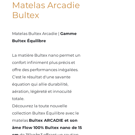
Matelas Arcadie
Bultex
Matelas Bultex Arcadie |
Gamme
Bultex Équilibre
La matière Bultex nano permet un
confort infiniment plus précis et
offre des performances inégalées.
C'est le résultat d'une savante
équation qui allie durabilité,
aération, légèreté et innocuité
totale.
Découvrez la toute nouvelle
collection
Bultex
Équilibre
avec le
matelas
Bultex ARCADIE et son
âme Flow 100% Bultex nano de 15
cm
de 36kg/m3 offrant un soutien