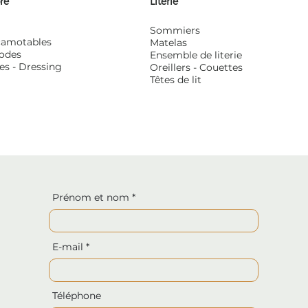
re
Literie
Sommiers
scamotables
Matelas
odes
Ensemble de literie
es - Dressing
Oreillers - Couettes
Têtes de lit
Prénom et nom
E-mail
Téléphone