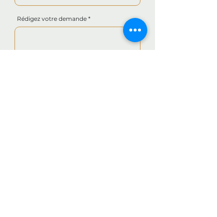
Rédigez votre demande
Envoyer
280 Rue Pen ar Bed,
29790 Confort-Meilars, France
meubles-pellay@orange.fr
0298745254