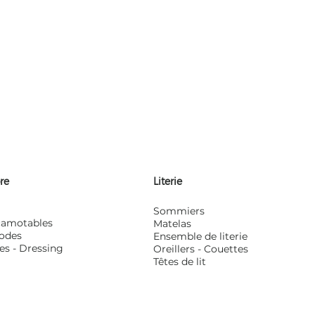
re
Literie
Sommiers
scamotables
Matelas
odes
Ensemble de literie
es - Dressing
Oreillers - Couettes
Têtes de lit