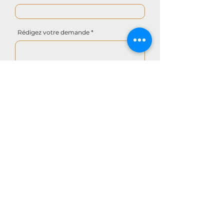
Rédigez votre demande
Envoyer
280 Rue Pen ar Bed,
29790 Confort-Meilars, France
meubles-pellay@orange.fr